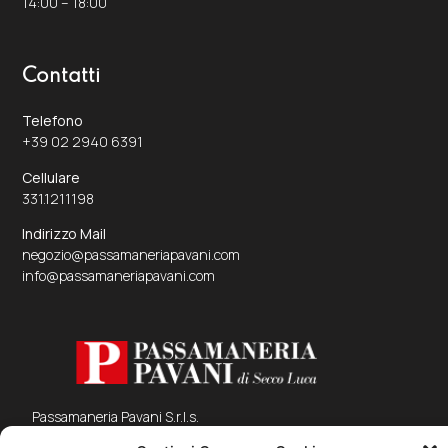
14:00 – 18:00
Contatti
Telefono
+39 02 2940 6391
Cellulare
331.1211198
Indirizzo Mail
negozio@passamaneriapavani.com
info@passamaneriapavani.com
Passamaneria Pavani S.r.l.s.
Via Galvani, 23 F 20019