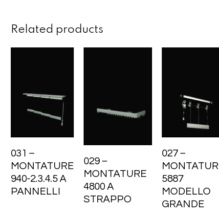
Related products
031 –
027 –
029 –
MONTATURE
MONTATUR
MONTATURE
940-2.3.4.5 A
5887
4800 A
PANNELLI
MODELLO
STRAPPO
GRANDE