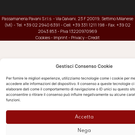
Passamaneria Pavani S.r.l.s. - Via Galvani, 23 F 20019, Settimo Milanese
(MI) - Tel. +39 02 2940 6391 - Cell. +39 331 1211 198 - Fax. +39 02
2043 853 - P.Iva 13220970969
Cookies
-
Imprint
-
Privacy
-
Credit
Gestisci Consenso Cookie
Per fornire le migliori esperienze, utilizziamo tecnologie come i cookie per 
accedere alle informazioni del dispositivo. Il consenso a queste tecnologie ci
elaborare dati come il comportamento di navigazione o ID unici su questo sit
acconsentire o ritirare il consenso può influire negativamente su alcune carat
funzioni.
Accetta
Nega