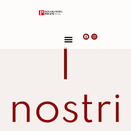
I
nostri