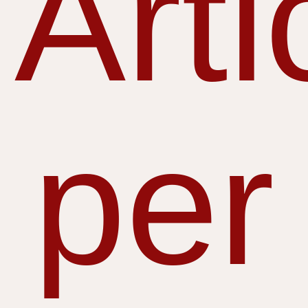
Arti
per