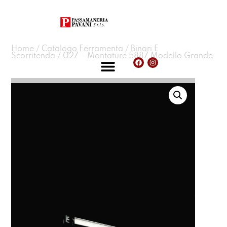
Home
/
Catalogo Ferramenta
/
Binari E
Scorritenda
/ 027 – Montature 5887 Modello Grande