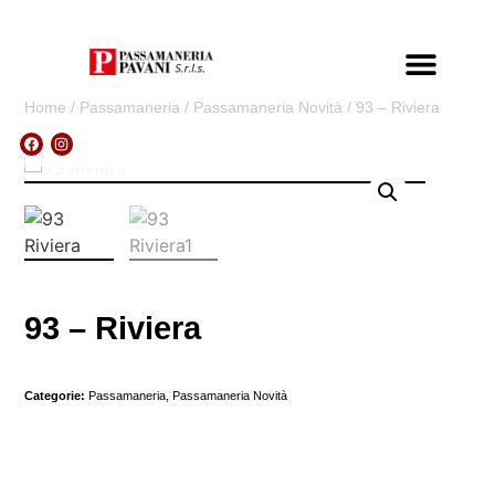
A CHI CI R
Home
/
Passamaneria
/
Passamaneria Novità
/ 93 – Riviera
93 – Riviera
Categorie:
Passamaneria
,
Passamaneria Novità