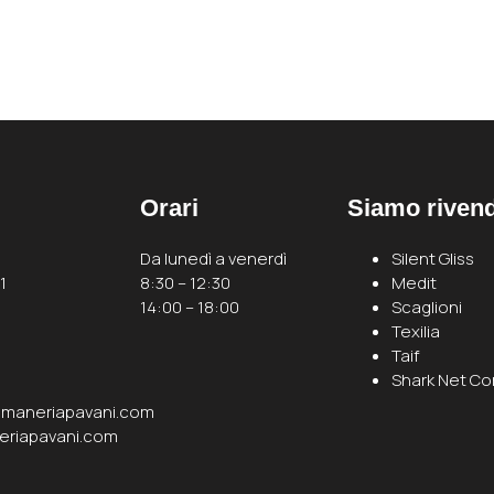
Orari
Siamo rivendi
Da lunedì a venerdì
Silent Gliss
1
8:30 – 12:30
Medit
14:00 – 18:00
Scaglioni
Texilia
Taif
Shark Net C
maneriapavani.com
eriapavani.com