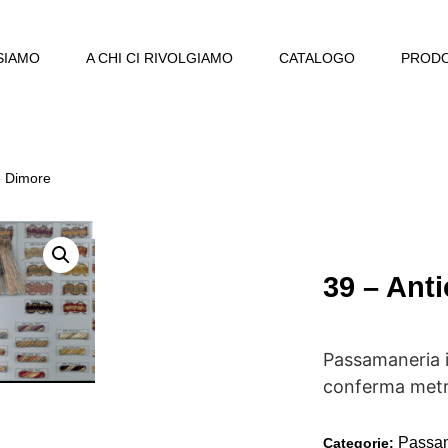
SIAMO
A CHI CI RIVOLGIAMO
CATALOGO
PRODO
e Dimore
39 – Ant
Passamaneria i
conferma metra
Passa
Categorie: