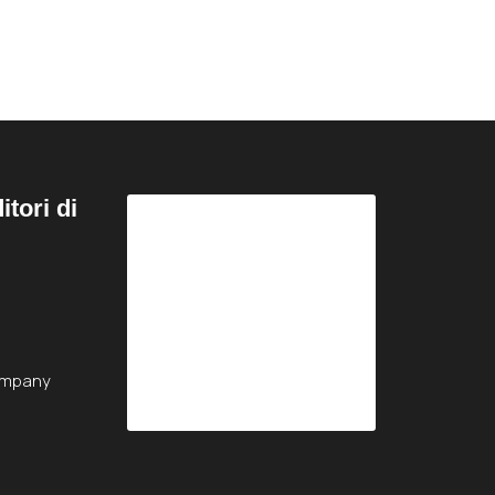
tori di
ompany