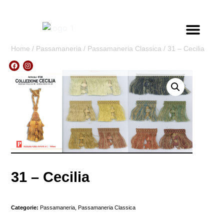
A CHI CI
Home
/
Passamaneria
/
Passamaneria Classica
/ 31 – Cecilia
31 – Cecilia
Categorie:
Passamaneria
,
Passamaneria Classica