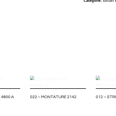
Binari 
Categorie:
 4800 A
022 – MONTATURE 2142
012 – STR