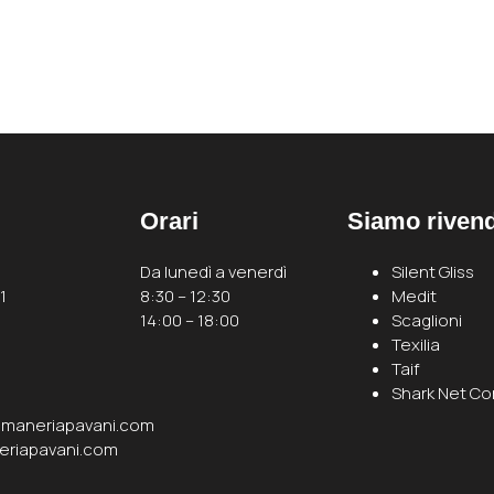
Orari
Siamo rivendi
Da lunedì a venerdì
Silent Gliss
1
8:30 – 12:30
Medit
14:00 – 18:00
Scaglioni
Texilia
Taif
Shark Net C
maneriapavani.com
eriapavani.com