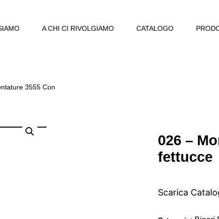
SIAMO
A CHI CI RIVOLGIAMO
CATALOGO
PRODO
ontature 3555 Con
026 – Mo
fettucce
Scarica Catal