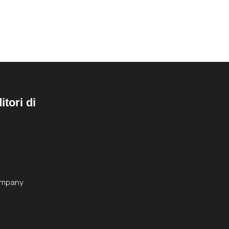
tori di
ompany